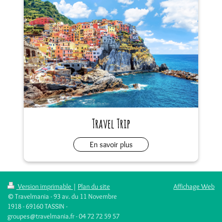
Travel Trip
En savoir plus
Version imprimable
|
Plan du site
Affichage Web
© Travelmania - 93 av. du 11 Novembre
1918 - 69160 TASSIN -
groupes@travelmania.fr - 04 72 72 59 57