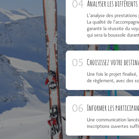
Analyser les différents
L’analyse des prestations 
La qualité de l’accompagne
garantir la réussite du v
qui sera la boussole durant
Choisissez votre destin
Une fois le projet finalisé
de règlement, avec des sol
Informer les participan
Une communication lancée 4
inscriptions ouvertes suff